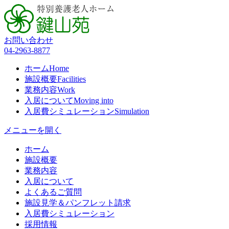
お問い合わせ
04-2963-8877
ホーム
Home
施設概要
Facilities
業務内容
Work
入居について
Moving into
入居費シミュレーション
Simulation
メニューを開く
ホーム
施設概要
業務内容
入居について
よくあるご質問
施設見学＆パンフレット請求
入居費シミュレーション
採用情報