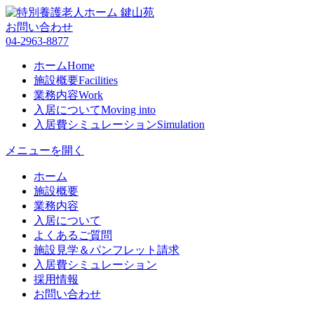
お問い合わせ
04-2963-8877
ホーム
Home
施設概要
Facilities
業務内容
Work
入居について
Moving into
入居費シミュレーション
Simulation
メニューを開く
ホーム
施設概要
業務内容
入居について
よくあるご質問
施設見学＆パンフレット請求
入居費シミュレーション
採用情報
お問い合わせ