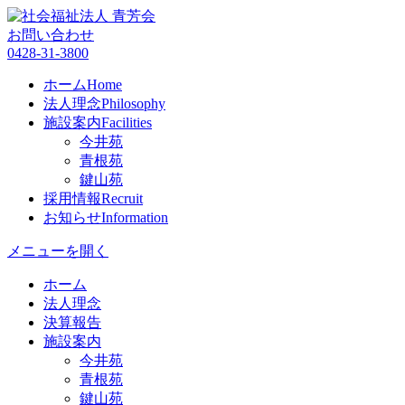
お問い合わせ
0428-31-3800
ホーム
Home
法人理念
Philosophy
施設案内
Facilities
今井苑
青根苑
鍵山苑
採用情報
Recruit
お知らせ
Information
メニューを開く
ホーム
法人理念
決算報告
施設案内
今井苑
青根苑
鍵山苑