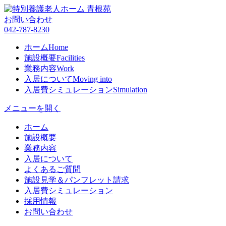
お問い合わせ
042-787-8230
ホーム
Home
施設概要
Facilities
業務内容
Work
入居について
Moving into
入居費シミュレーション
Simulation
メニューを開く
ホーム
施設概要
業務内容
入居について
よくあるご質問
施設見学＆パンフレット請求
入居費シミュレーション
採用情報
お問い合わせ