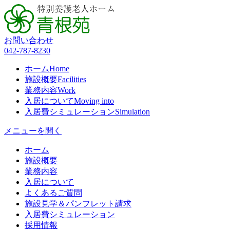
お問い合わせ
042-787-8230
ホーム
Home
施設概要
Facilities
業務内容
Work
入居について
Moving into
入居費シミュレーション
Simulation
メニューを開く
ホーム
施設概要
業務内容
入居について
よくあるご質問
施設見学＆パンフレット請求
入居費シミュレーション
採用情報